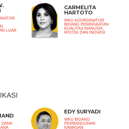
W.
CARMELITA
I
HARTOTO
INATOR
WKU KOORDINATOR
BIDANG PENINGKATAN
N,
KUALITAS MANUSIA,
DAN LUAR
RISTEK DAN INOVASI
IKASI
EDY SURYADI
MAND
WKU BIDANG
 DANA
PEMBANGUNAN
RANA
KAWASAN