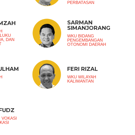
PERBATASAN
SARMAN
AMZAH
SIMANJORANG
H
ALUKU
WKU BIDANG
UA, DAN
PENGEMBANGAN
T
OTONOMI DAERAH
ZULHAM
FERI RIZAL
H
WKU WILAYAH
KALIMANTAN
FUDZ
 VOKASI
KASI